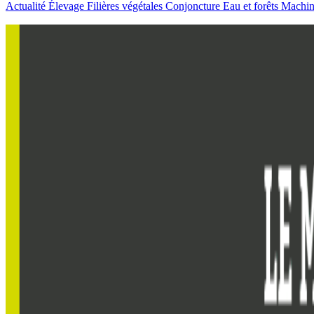
Actualité
Élevage
Filières végétales
Conjoncture
Eau et forêts
Machi