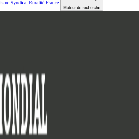
nisme
Syndical
Ruralité
France
Moteur de recherche