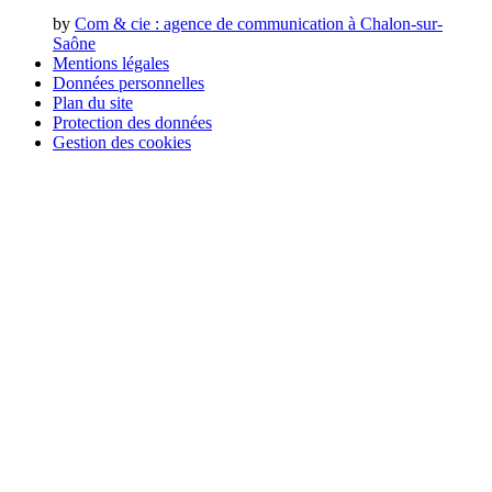
by
Com & cie
: agence de communication à Chalon-sur-
Saône
Mentions légales
Données personnelles
Plan du site
Protection des données
Gestion des cookies