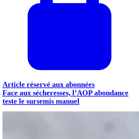
Article réservé aux abonnées
Face aux sécheresses, l’AOP abondance
teste le sursemis manuel