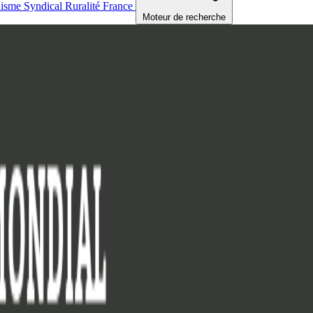
nisme
Syndical
Ruralité
France
Moteur de recherche