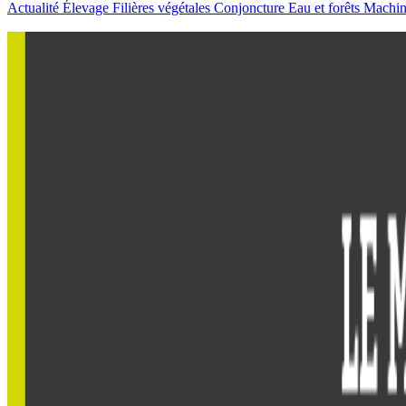
Actualité
Élevage
Filières végétales
Conjoncture
Eau et forêts
Machi