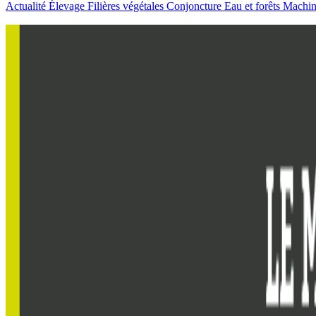
Actualité
Élevage
Filières végétales
Conjoncture
Eau et forêts
Machi