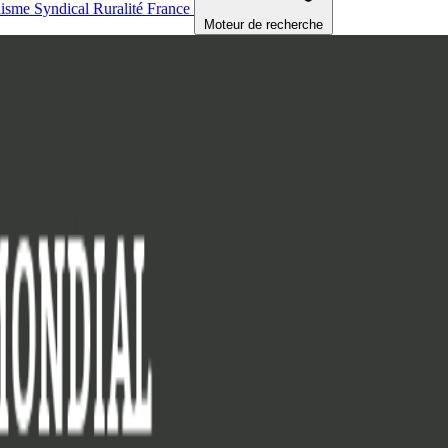
nisme
Syndical
Ruralité
France
Moteur de recherche