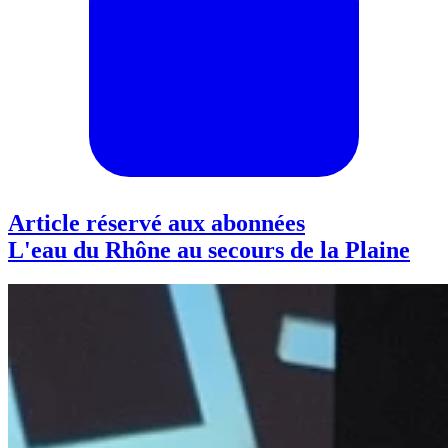
Article réservé aux abonnées
L'eau du Rhône au secours de la Plaine