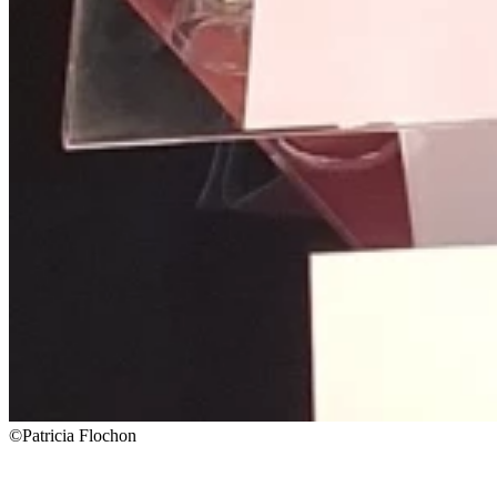
©Patricia Flochon