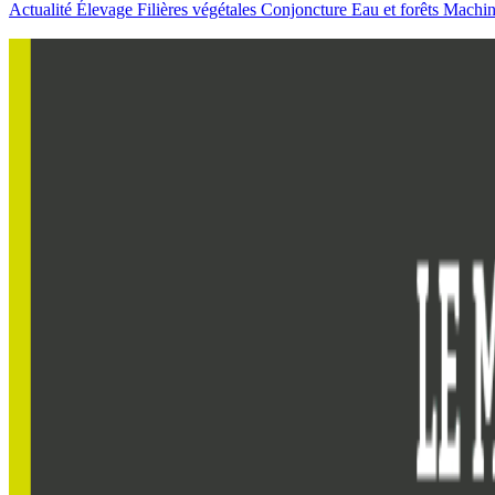
Actualité
Élevage
Filières végétales
Conjoncture
Eau et forêts
Machi