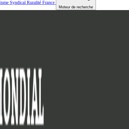
nisme
Syndical
Ruralité
France
Moteur de recherche