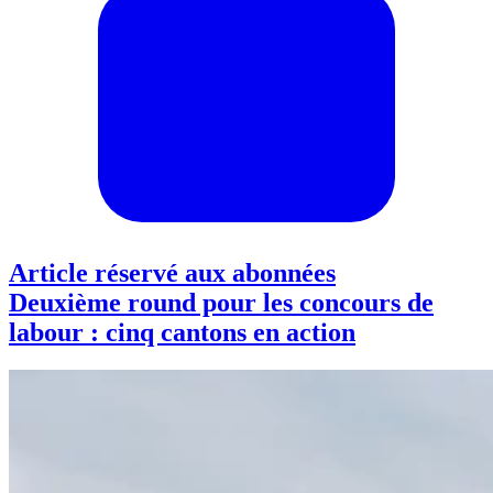
Article réservé aux abonnées
Deuxième round pour les concours de
labour : cinq cantons en action