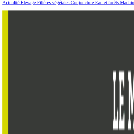
Actualité
Élevage
Filières végétales
Conjoncture
Eau et forêts
Machi