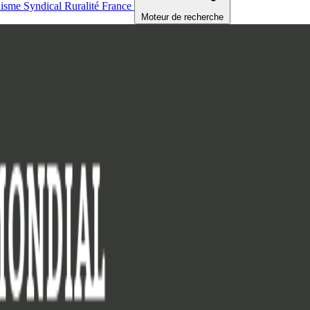
nisme
Syndical
Ruralité
France
Moteur de recherche