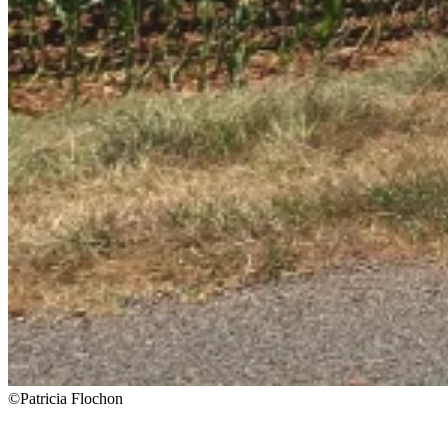
©Patricia Flochon