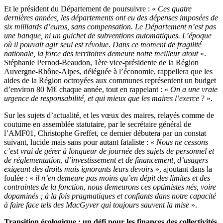
Et le président du Département de poursuivre : «
Ces quatre
dernières années, les départements ont eu des dépenses imposées de
six milliards d’euros, sans compensation. Le Département n’est pas
une banque, ni un guichet de subventions automatiques. L’époque
où il pouvait agir seul est révolue. Dans ce moment de fragilité
nationale, la force des territoires demeure notre meilleur atout
».
Stéphanie Pernod-Beaudon, 1ère vice-présidente de la Région
Auvergne-Rhône-Alpes, déléguée à l’économie, rappellera que les
aides de la Région octroyées aux communes représentent un budget
d’environ 80 M€ chaque année, tout en rappelant : «
On a une vraie
urgence de responsabilité, et qui mieux que les maires l’exerce
? ».
Sur les sujets d’actualité, et les vœux des maires, relayés comme de
coutume en assemblée statutaire, par le secrétaire général de
l’AMF01, Christophe Greffet, ce dernier débutera par un constat
suivant, lucide mais sans pour autant fataliste : «
Nous ne cessons
c’est vrai de gérer à longueur de journée des sujets de personnel et
de réglementation, d’investissement et de financement, d’usagers
exigeant des droits mais ignorants leurs devoirs
», ajoutant dans la
foulée : «
il n’en demeure pas moins qu’en dépit des limites et des
contraintes de la fonction, nous demeurons ces optimistes nés, voire
dopaminés ; à la fois pragmatiques et confiants dans notre capacité
à faire face tels des MacGyver qui toujours sauvent la mise
».
Transition écologique : un défi pour les finances des collectivités