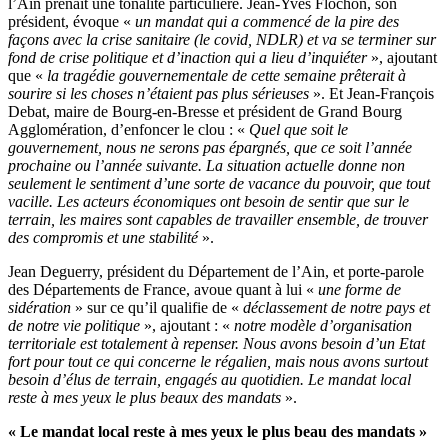
l’Ain prenait une tonalité particulière. Jean-Yves Flochon, son
président, évoque «
un mandat qui a commencé de la pire des
façons avec la crise sanitaire (le covid, NDLR) et va se terminer sur
fond de crise politique et d’inaction qui a lieu d’inquiéter
», ajoutant
que «
la tragédie gouvernementale de cette semaine prêterait à
sourire si les choses n’étaient pas plus sérieuses
». Et Jean-François
Debat, maire de Bourg-en-Bresse et président de Grand Bourg
Agglomération, d’enfoncer le clou : «
Quel que soit le
gouvernement, nous ne serons pas épargnés, que ce soit l’année
prochaine ou l’année suivante. La situation actuelle donne non
seulement le sentiment d’une sorte de vacance du pouvoir, que tout
vacille. Les acteurs économiques ont besoin de sentir que sur le
terrain, les maires sont capables de travailler ensemble, de trouver
des compromis et une stabilité
».
Jean Deguerry, président du Département de l’Ain, et porte-parole
des Départements de France, avoue quant à lui «
une forme de
sidération
» sur ce qu’il qualifie de «
déclassement de notre pays et
de notre vie politique
», ajoutant : «
notre modèle d’organisation
territoriale est totalement à repenser. Nous avons besoin d’un Etat
fort pour tout ce qui concerne le régalien, mais nous avons surtout
besoin d’élus de terrain, engagés au quotidien. Le mandat local
reste à mes yeux le plus beaux des mandats
».
« Le mandat local reste à mes yeux le plus beau des mandats »