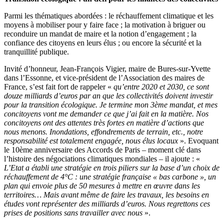
Parmi les thématiques abordées : le réchauffement climatique et les
moyens à mobiliser pour y faire face ; la motivation à briguer ou
reconduire un mandat de maire et la notion d’engagement ; la
confiance des citoyens en leurs élus ; ou encore la sécurité et la
tranquillité publique.
Invité d’honneur, Jean-François Vigier, maire de Bures-sur-Yvette
dans l’Essonne, et vice-président de l’Association des maires de
France, s’est fait fort de rappeler «
qu’entre 2020 et 2030, ce sont
douze milliards d’euros par an que les collectivités doivent investir
pour la transition écologique. Je termine mon 3ème mandat, et mes
concitoyens vont me demander ce que j’ai fait en la matière. Nos
concitoyens ont des attentes très fortes en matière d’actions que
nous menons. Inondations, effondrements de terrain, etc., notre
responsabilité est totalement engagée, nous élus locaux
». Evoquant
le 10ème anniversaire des Accords de Paris – moment clé dans
l’histoire des négociations climatiques mondiales – il ajoute : «
L’Etat a établi une stratégie en trois piliers sur la base d’un choix de
réchauffement de 4°C : une stratégie française « bas carbone », un
plan qui envoie plus de 50 mesures à mettre en œuvre dans les
territoires… Mais avant même de faire les travaux, les besoins en
études vont représenter des milliards d’euros. Nous regrettons ces
prises de positions sans travailler avec nous
».