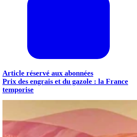
Article réservé aux abonnées
Prix des engrais et du gazole : la France
temporise