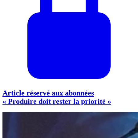
Article réservé aux abonnées
« Produire doit rester la priorité »