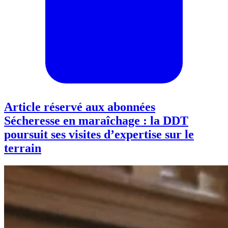
Article réservé aux abonnées
Sécheresse en maraîchage : la DDT
poursuit ses visites d’expertise sur le
terrain