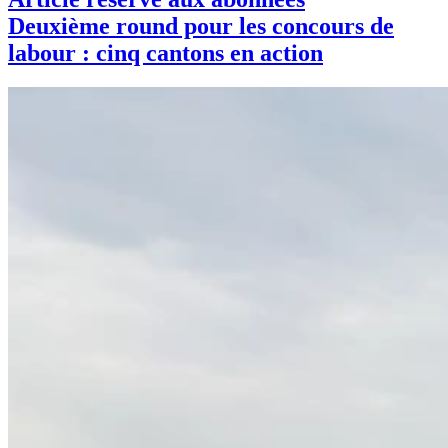
Deuxième round pour les concours de
labour : cinq cantons en action