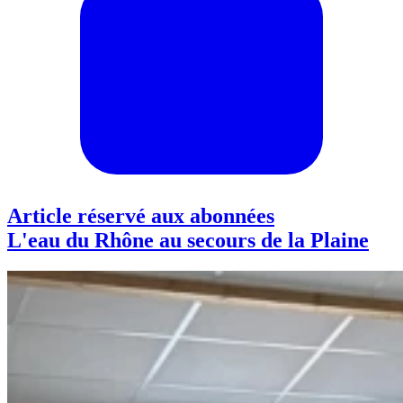
Article réservé aux abonnées
L'eau du Rhône au secours de la Plaine