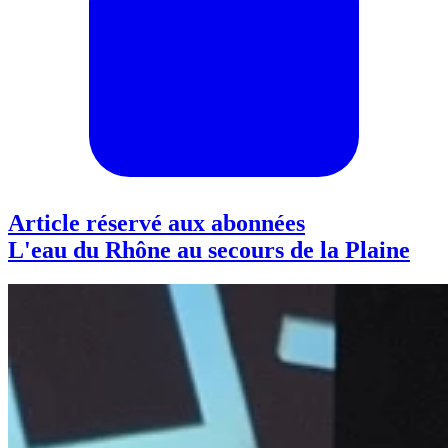
Article réservé aux abonnées
L'eau du Rhône au secours de la Plaine