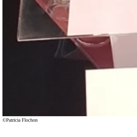
©Patricia Flochon