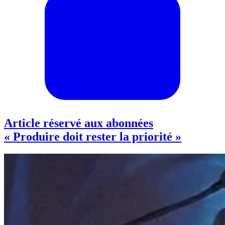
Article réservé aux abonnées
« Produire doit rester la priorité »