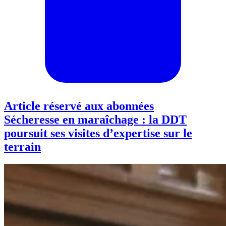
Article réservé aux abonnées
Sécheresse en maraîchage : la DDT
poursuit ses visites d’expertise sur le
terrain