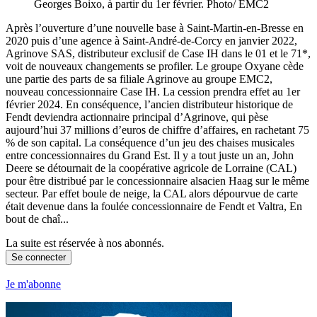
Georges Boixo, à partir du 1er février. Photo/ EMC2
Après l’ouverture d’une nouvelle base à Saint-Martin-en-Bresse en
2020 puis d’une agence à Saint-André-de-Corcy en janvier 2022,
Agrinove SAS, distributeur exclusif de Case IH dans le 01 et le 71*,
voit de nouveaux changements se profiler. Le groupe Oxyane cède
une partie des parts de sa filiale Agrinove au groupe EMC2,
nouveau concessionnaire Case IH. La cession prendra effet au 1er
février 2024. En conséquence, l’ancien distributeur historique de
Fendt deviendra actionnaire principal d’Agrinove, qui pèse
aujourd’hui 37 millions d’euros de chiffre d’affaires, en rachetant 75
% de son capital. La conséquence d’un jeu des chaises musicales
entre concessionnaires du Grand Est. Il y a tout juste un an, John
Deere se détournait de la coopérative agricole de Lorraine (CAL)
pour être distribué par le concessionnaire alsacien Haag sur le même
secteur. Par effet boule de neige, la CAL alors dépourvue de carte
était devenue dans la foulée concessionnaire de Fendt et Valtra, En
bout de chaî...
La suite est réservée à nos abonnés.
Se connecter
Je m'abonne