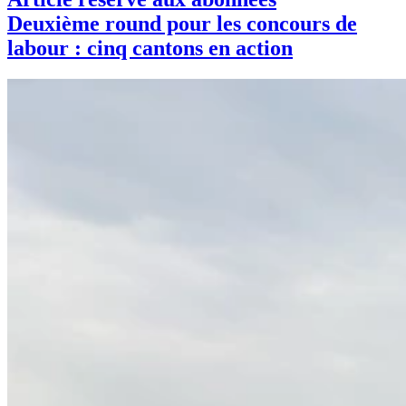
Deuxième round pour les concours de
labour : cinq cantons en action