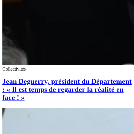
Collectivités
Jean Deguerry, président du Département
: « Il est temps de regarder la réalité en
face ! »