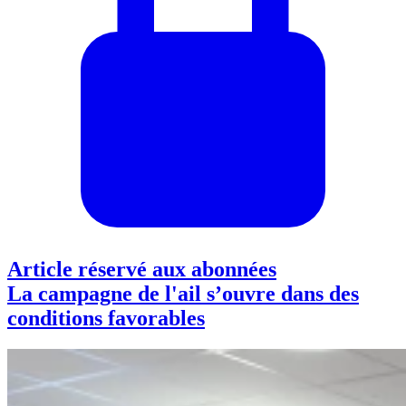
Article réservé aux abonnées
La campagne de l'ail s’ouvre dans des
conditions favorables