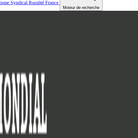
nisme
Syndical
Ruralité
France
Moteur de recherche