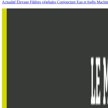
Actualité
Élevage
Filières végétales
Conjoncture
Eau et forêts
Machi