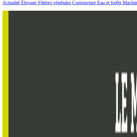
Actualité
Élevage
Filières végétales
Conjoncture
Eau et forêts
Machi