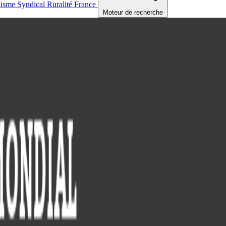
nisme
Syndical
Ruralité
France
Moteur de recherche