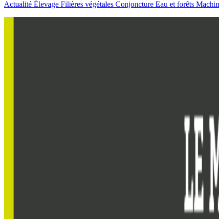
Actualité
Élevage
Filières végétales
Conjoncture
Eau et forêts
Machi