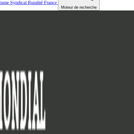
nisme
Syndical
Ruralité
France
Moteur de recherche