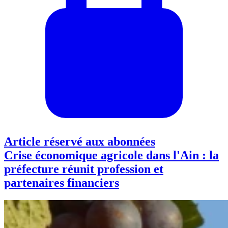
Article réservé aux abonnées
Crise économique agricole dans l'Ain : la
préfecture réunit profession et
partenaires financiers