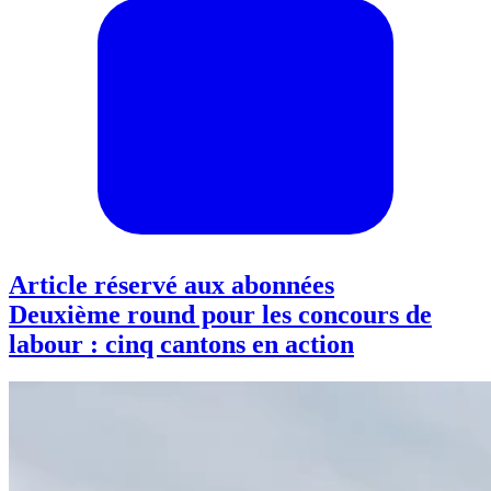
Article réservé aux abonnées
Deuxième round pour les concours de
labour : cinq cantons en action