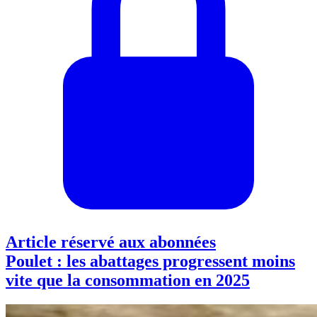
Article réservé aux abonnées
Poulet : les abattages progressent moins
vite que la consommation en 2025