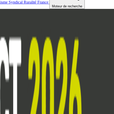
nisme
Syndical
Ruralité
France
Moteur de recherche