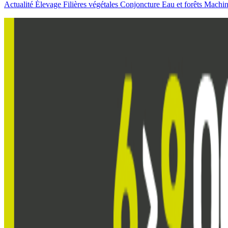
Actualité
Élevage
Filières végétales
Conjoncture
Eau et forêts
Machi