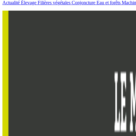
Actualité
Élevage
Filières végétales
Conjoncture
Eau et forêts
Machi