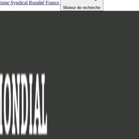
nisme
Syndical
Ruralité
France
Moteur de recherche