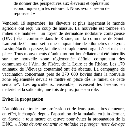
de donner des perspectives aux éleveurs et opérateurs
économiques qui les entourent. Nous avons besoin de
réponses ! »
Vendredi 19 septembre, les éleveurs et plus largement le monde
agricole ont reçu un coup de massue. La nouvelle est tombée en
milieu de matinée : un foyer de dermatose nodulaire contagieuse
(DNC) était confirmé dans le Rhône, sur la commune de Saint-
Laurent-de-Chamousset à une cinquantaine de kilomètres de Lyon.
La stupéfaction passée, la lutte s’est rapidement organisée et mise en
place. Tous mouvements d’animaux ont immédiatement été interdits
sur une nouvelle zone réglementée définie comprenant des
communes de l’Ain, de l’Isère, de la Loire et du Rhône. Les 170
animaux de l’élevage contaminé ont été abattus. La campagne de
vaccination concernant près de 370 000 bovins dans la nouvelle
zone réglementée devait se mettre en place dès le milieu de cette
semaine*. Les agriculteurs, ensemble, recensent les besoins en
matériel et la solidarité, une fois de plus, joue son rôle.
Éviter la propagation
L’ambition de toute une profession et de leurs partenaires demeure,
en effet, inchangée depuis l’apparition de la maladie en juin dernier,
en Savoie, : tout mettre en œuvre pour éviter la propagation de la
DNC.
« Nous devons contenir la maladie et protéger notre élevage