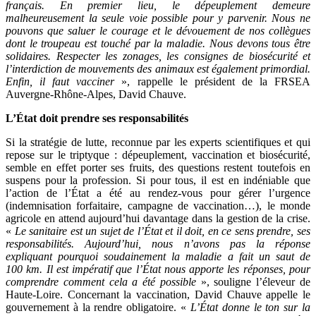
français. En premier lieu, le dépeuplement demeure
malheureusement la seule voie possible pour y parvenir. Nous ne
pouvons que saluer le courage et le dévouement de nos collègues
dont le troupeau est touché par la maladie. Nous devons tous être
solidaires. Respecter les zonages, les consignes de biosécurité et
l’interdiction de mouvements des animaux est également primordial.
Enfin, il faut vacciner
», rappelle le président de la FRSEA
Auvergne-Rhône-Alpes, David Chauve.
L’État doit prendre ses responsabilités
Si la stratégie de lutte, reconnue par les experts scientifiques et qui
repose sur le triptyque : dépeuplement, vaccination et biosécurité,
semble en effet porter ses fruits, des questions restent toutefois en
suspens pour la profession. Si pour tous, il est en indéniable que
l’action de l’État a été au rendez-vous pour gérer l’urgence
(indemnisation forfaitaire, campagne de vaccination…), le monde
agricole en attend aujourd’hui davantage dans la gestion de la crise.
«
Le sanitaire est un sujet de l’État et il doit, en ce sens prendre, ses
responsabilités. Aujourd’hui, nous n’avons pas la réponse
expliquant pourquoi soudainement la maladie a fait un saut de
100 km. Il est impératif que l’État nous apporte les réponses, pour
comprendre comment cela a été possible
», souligne l’éleveur de
Haute-Loire. Concernant la vaccination, David Chauve appelle le
gouvernement à la rendre obligatoire. «
L’État donne le ton sur la