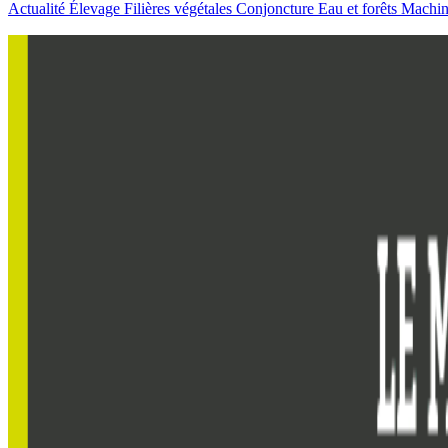
Actualité
Élevage
Filières végétales
Conjoncture
Eau et forêts
Machi