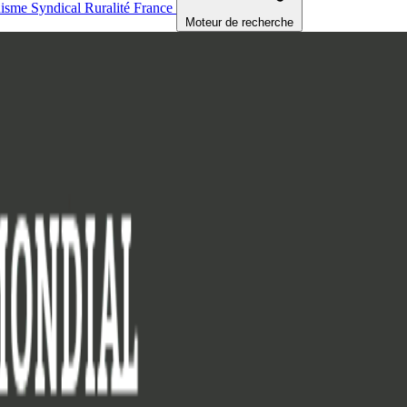
nisme
Syndical
Ruralité
France
Moteur de recherche