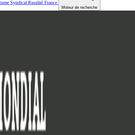
nisme
Syndical
Ruralité
France
Moteur de recherche