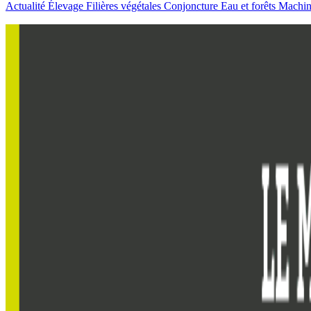
Actualité
Élevage
Filières végétales
Conjoncture
Eau et forêts
Machi