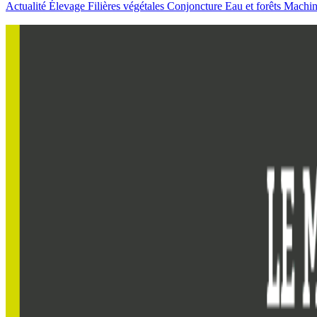
Actualité
Élevage
Filières végétales
Conjoncture
Eau et forêts
Machi