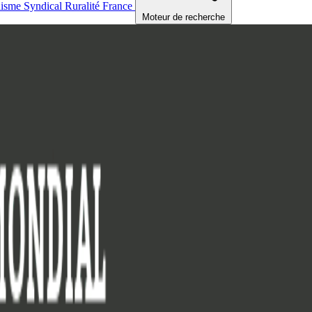
nisme
Syndical
Ruralité
France
Moteur de recherche