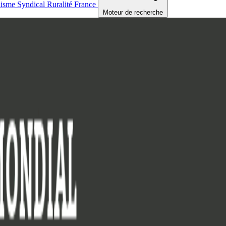
nisme
Syndical
Ruralité
France
Moteur de recherche