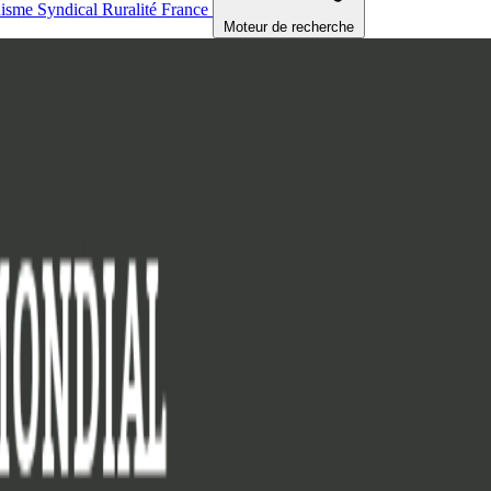
nisme
Syndical
Ruralité
France
Moteur de recherche