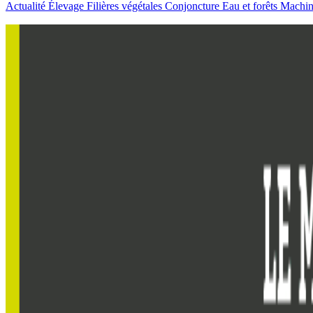
Actualité
Élevage
Filières végétales
Conjoncture
Eau et forêts
Machi