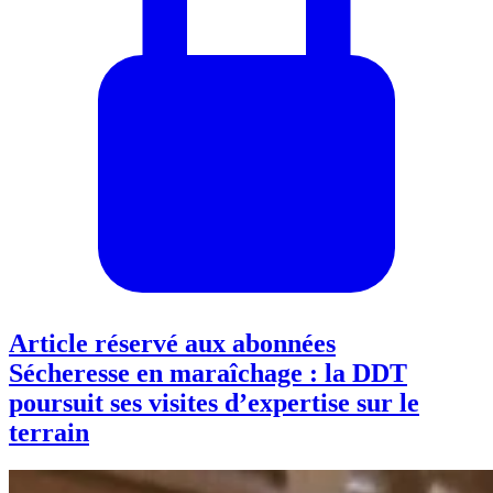
Article réservé aux abonnées
Sécheresse en maraîchage : la DDT
poursuit ses visites d’expertise sur le
terrain