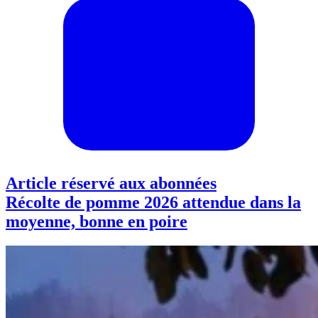
Article réservé aux abonnées
Récolte de pomme 2026 attendue dans la
moyenne, bonne en poire