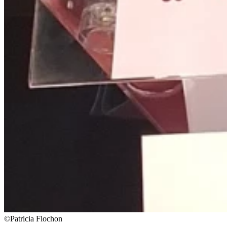
©Patricia Flochon